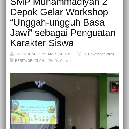
SMP Muhammadiyah 2
Depok Gelar Workshop
“Unggah-ungguh Basa
Jawi” sebagai Penguatan
Karakter Siswa
SMP MUHADESTA SMART SCHOOL
20 November, 2023
BERITA SEKOLAH
No Comment