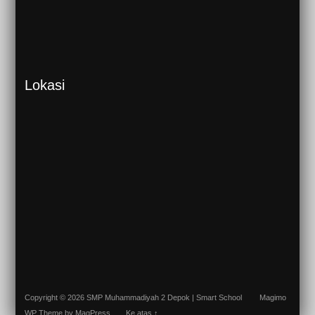
Lokasi
Copyright © 2026 SMP Muhammadiyah 2 Depok | Smart School
Magimo
WP Theme
by MagPress
Ke atas ↑