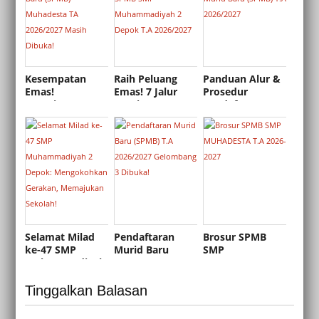
Kesempatan
Raih Peluang
Panduan Alur &
Emas!
Emas! 7 Jalur
Prosedur
Penerimaan
Beasiswa SPMB
Pendaftaran
Murid Baru
SMP
Murid Baru
(SPMB)
Muhammadiyah
(SPMB) T.A
Muhadesta TA
2 Depok T.A
2026/2027
2026/2027 Masih
2026/2027
Dibuka!
Selamat Milad
Pendaftaran
Brosur SPMB
ke-47 SMP
Murid Baru
SMP
Muhammadiyah
(SPMB) T.A
MUHADESTA T.A
2 Depok:
2026/2027
2026-2027
Mengokohkan
Gelombang 3
Tinggalkan Balasan
Gerakan,
Dibuka!
Memajukan