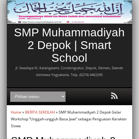
SMP Muhammadiyah
2 Depok | Smart
School
Jl. Swadaya IV, Karangasem, Condongcatur, Depok, Sleman, Daerah
Istimewa Yogyakarta. Telp. (0274) 4462295
Home
»
BERITA SEKOLAH
» SMP Muhammadiyah 2 Depok Gelar
Workshop “Unggah-ungguh Basa Jawi” sebagai Penguatan Karakter
Siswa