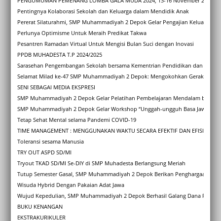
PENGUMUMAN PEMENANG LOMBA GALA MUDA 2024, 13-16 November 2024
Pentingnya Kolaborasi Sekolah dan Keluarga dalam Mendidik Anak
Pererat Silaturahmi, SMP Muhammadiyah 2 Depok Gelar Pengajian Keluarga Sa
Perlunya Optimisme Untuk Meraih Predikat Takwa
Pesantren Ramadan Virtual Untuk Mengisi Bulan Suci dengan Inovasi
PPDB MUHADESTA T.P 2024/2025
Sarasehan Pengembangan Sekolah bersama Kementrian Pendidikan dan Kebuda
Selamat Milad ke-47 SMP Muhammadiyah 2 Depok: Mengokohkan Gerakan, Me
SENI SEBAGAI MEDIA EKSPRESI
SMP Muhammadiyah 2 Depok Gelar Pelatihan Pembelajaran Mendalam bagi Gu
SMP Muhammadiyah 2 Depok Gelar Workshop “Unggah-ungguh Basa Jawi” sebag
Tetap Sehat Mental selama Pandemi COVID-19
TIME MANAGEMENT : MENGGUNAKAN WAKTU SECARA EFEKTIF DAN EFISIEN
Toleransi sesama Manusia
TRY OUT ASPD SD/MI
Tryout TKAD SD/MI Se-DIY di SMP Muhadesta Berlangsung Meriah
Tutup Semester Gasal, SMP Muhammadiyah 2 Depok Berikan Penghargaan Kara
Wisuda Hybrid Dengan Pakaian Adat Jawa
Wujud Kepedulian, SMP Muhammadiyah 2 Depok Berhasil Galang Dana Rp 4,1 
BUKU KENANGAN
EKSTRAKURIKULER