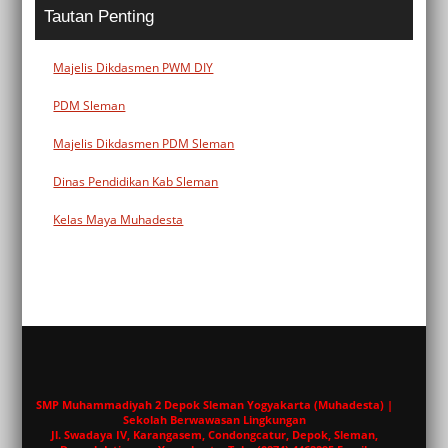
Tautan Penting
Majelis Dikdasmen PWM DIY
PDM Sleman
Majelis Dikdasmen PDM Sleman
Dinas Pendidikan Kab Sleman
Kelas Maya Muhadesta
SMP Muhammadiyah 2 Depok Sleman Yogyakarta (Muhadesta) |
Sekolah Berwawasan Lingkungan
Jl. Swadaya IV, Karangasem, Condongcatur, Depok, Sleman,