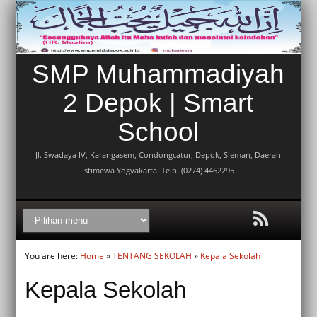
SMP Muhammadiyah
2 Depok | Smart
School
Jl. Swadaya IV, Karangasem, Condongcatur, Depok, Sleman, Daerah
Istimewa Yogyakarta. Telp. (0274) 4462295
You are here:
Home
»
TENTANG SEKOLAH
»
Kepala Sekolah
Kepala Sekolah