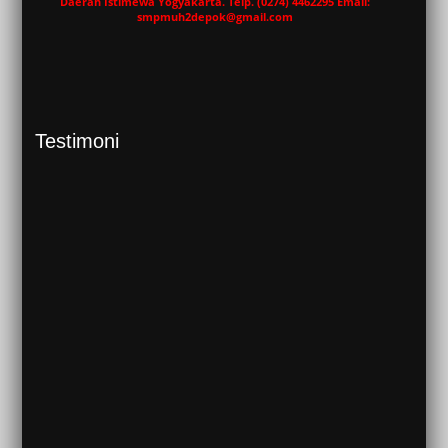
Daerah Istimewa Yogyakarta. Telp. (0274) 4462295 Email:
smpmuh2depok@gmail.com
Testimoni