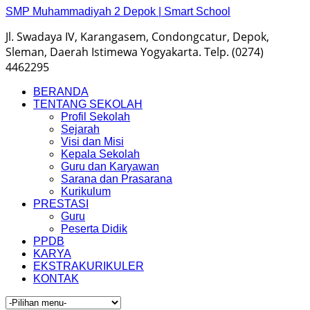
SMP Muhammadiyah 2 Depok | Smart School
Jl. Swadaya IV, Karangasem, Condongcatur, Depok,
Sleman, Daerah Istimewa Yogyakarta. Telp. (0274)
4462295
BERANDA
TENTANG SEKOLAH
Profil Sekolah
Sejarah
Visi dan Misi
Kepala Sekolah
Guru dan Karyawan
Sarana dan Prasarana
Kurikulum
PRESTASI
Guru
Peserta Didik
PPDB
KARYA
EKSTRAKURIKULER
KONTAK