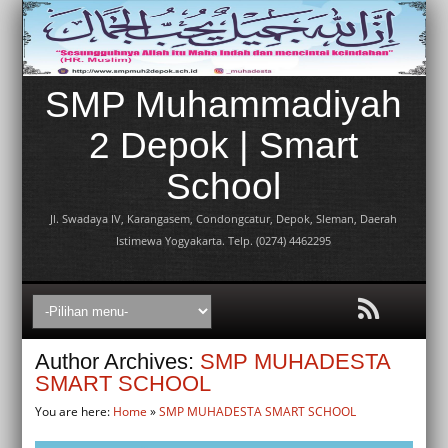
SMP Muhammadiyah
2 Depok | Smart
School
Jl. Swadaya IV, Karangasem, Condongcatur, Depok, Sleman, Daerah
Istimewa Yogyakarta. Telp. (0274) 4462295
Author Archives:
SMP MUHADESTA
SMART SCHOOL
You are here:
Home
»
SMP MUHADESTA SMART SCHOOL