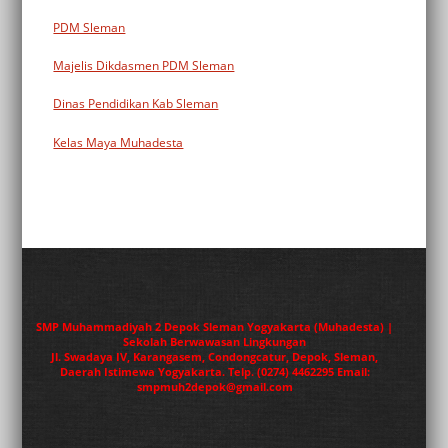
PDM Sleman
Majelis Dikdasmen PDM Sleman
Dinas Pendidikan Kab Sleman
Kelas Maya Muhadesta
SMP Muhammadiyah 2 Depok Sleman Yogyakarta (Muhadesta) |
Sekolah Berwawasan Lingkungan
Jl. Swadaya IV, Karangasem, Condongcatur, Depok, Sleman,
Daerah Istimewa Yogyakarta. Telp. (0274) 4462295 Email:
smpmuh2depok@gmail.com