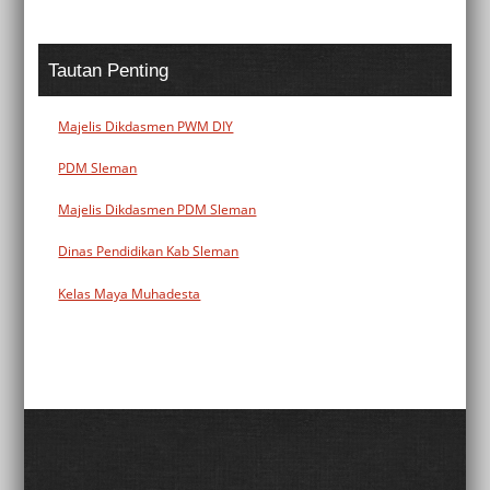
Tautan Penting
Majelis Dikdasmen PWM DIY
PDM Sleman
Majelis Dikdasmen PDM Sleman
Dinas Pendidikan Kab Sleman
Kelas Maya Muhadesta