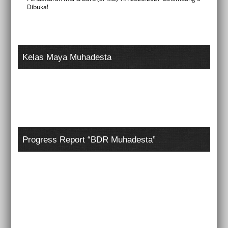
Dibuka!
Kelas Maya Muhadesta
Progress Report “BDR Muhadesta”