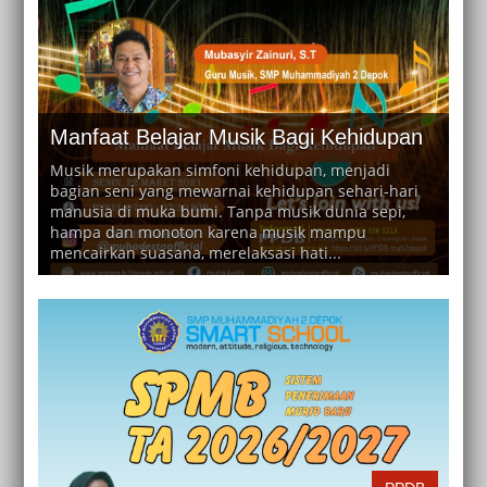
Manfaat Belajar Musik Bagi Kehidupan
Musik merupakan simfoni kehidupan, menjadi
bagian seni yang mewarnai kehidupan sehari-hari
manusia di muka bumi. Tanpa musik dunia sepi,
hampa dan monoton karena musik mampu
mencairkan suasana, merelaksasi hati...