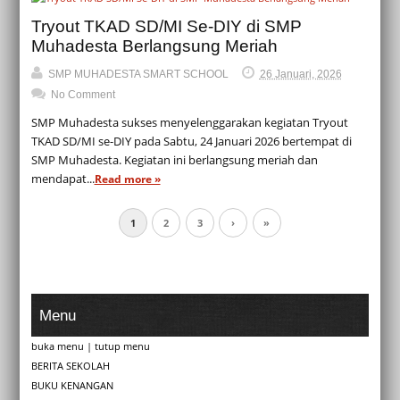
Tryout TKAD SD/MI Se-DIY di SMP
Muhadesta Berlangsung Meriah
SMP MUHADESTA SMART SCHOOL
26 Januari, 2026
No Comment
SMP Muhadesta sukses menyelenggarakan kegiatan Tryout
TKAD SD/MI se-DIY pada Sabtu, 24 Januari 2026 bertempat di
SMP Muhadesta. Kegiatan ini berlangsung meriah dan
mendapat...
Read more »
1
2
3
›
»
Menu
buka menu
|
tutup menu
BERITA SEKOLAH
BUKU KENANGAN