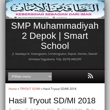
SMP Muhammadiyah
2 Depok | Smart
School
Jl. Swadaya IV, Karangasem, Condongcatur, Depok, Sleman, Daerah
Istimewa Yogyakarta. Telp. (0274) 4462295
Home
»
TRYOUT SD/MI
» Hasil Tryout SD/MI 2018
Hasil Tryout SD/MI 2018
admin
25 Februari, 2018
TRYOUT SD/MI
No