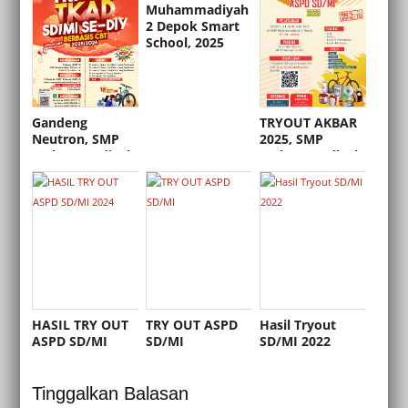
Muhammadiyah
2 Depok Smart
School, 2025
Gandeng
TRYOUT AKBAR
Neutron, SMP
2025, SMP
Muhammadiyah
Muhammadiyah
2 Depok Gelar
2 Depok Smart
Tryout TKAD
School
SD/MI Se-DIY
Berbasis CBT
Berhadiah
Jutaan Rupiah
HASIL TRY OUT
TRY OUT ASPD
Hasil Tryout
ASPD SD/MI
SD/MI
SD/MI 2022
2024
Tinggalkan Balasan