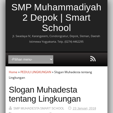
SMP Muhammadiyah
2 Depok | Smart
School
Jl. Swadaya IV, Karangasem, Condongcatur, Depok, Sleman, Daerah
Istimewa Yogyakarta. Telp. (0274) 4462295
Home
»
PEDULI LINGKUNGAN
» Slogan Muhadesta tentang
Lingkungan
Slogan Muhadesta
tentang Lingkungan
SMP MUHADESTA SMART SCHOOL
23 Januari, 2018