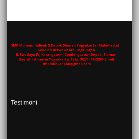
SMP Muhammadiyah 2 Depok Sleman Yogyakarta (Muhadesta) |
Sekolah Berwawasan Lingkungan
Jl. Swadaya IV, Karangasem, Condongcatur, Depok, Sleman,
Daerah Istimewa Yogyakarta. Telp. (0274) 4462295 Email:
smpmuh2depok@gmail.com
Testimoni