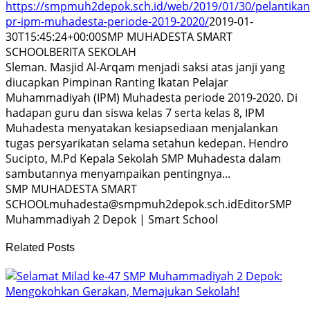
https://smpmuh2depok.sch.id/web/2019/01/30/pelantikan
pr-ipm-muhadesta-periode-2019-2020/
2019-01-
30T15:45:24+00:00
SMP MUHADESTA SMART
SCHOOL
BERITA SEKOLAH
Sleman. Masjid Al-Arqam menjadi saksi atas janji yang
diucapkan Pimpinan Ranting Ikatan Pelajar
Muhammadiyah (IPM) Muhadesta periode 2019-2020. Di
hadapan guru dan siswa kelas 7 serta kelas 8, IPM
Muhadesta menyatakan kesiapsediaan menjalankan
tugas persyarikatan selama setahun kedepan. Hendro
Sucipto, M.Pd Kepala Sekolah SMP Muhadesta dalam
sambutannya menyampaikan pentingnya...
SMP MUHADESTA
SMART
SCHOOL
muhadesta@smpmuh2depok.sch.id
Editor
SMP
Muhammadiyah 2 Depok | Smart School
Related Posts