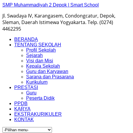
SMP Muhammadiyah 2 Depok | Smart School
Jl. Swadaya IV, Karangasem, Condongcatur, Depok,
Sleman, Daerah Istimewa Yogyakarta. Telp. (0274)
4462295
BERANDA
TENTANG SEKOLAH
Profil Sekolah
Sejarah
Visi dan Misi
Kepala Sekolah
Guru dan Karyawan
Sarana dan Prasarana
Kurikulum
PRESTASI
Guru
Peserta Didik
PPDB
KARYA
EKSTRAKURIKULER
KONTAK