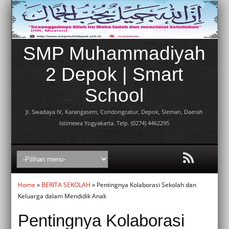
SMP Muhammadiyah
2 Depok | Smart
School
Jl. Swadaya IV, Karangasem, Condongcatur, Depok, Sleman, Daerah
Istimewa Yogyakarta. Telp. (0274) 4462295
Home
»
BERITA SEKOLAH
» Pentingnya Kolaborasi Sekolah dan
Keluarga dalam Mendidik Anak
Pentingnya Kolaborasi