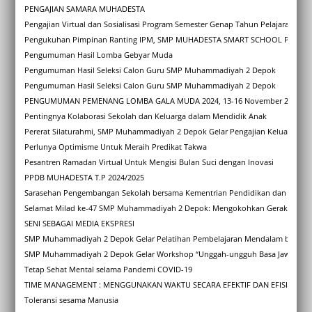
PENGAJIAN SAMARA MUHADESTA
Pengajian Virtual dan Sosialisasi Program Semester Genap Tahun Pelajaran 202
Pengukuhan Pimpinan Ranting IPM, SMP MUHADESTA SMART SCHOOL Periode 
Pengumuman Hasil Lomba Gebyar Muda
Pengumuman Hasil Seleksi Calon Guru SMP Muhammadiyah 2 Depok
Pengumuman Hasil Seleksi Calon Guru SMP Muhammadiyah 2 Depok
PENGUMUMAN PEMENANG LOMBA GALA MUDA 2024, 13-16 November 2024
Pentingnya Kolaborasi Sekolah dan Keluarga dalam Mendidik Anak
Pererat Silaturahmi, SMP Muhammadiyah 2 Depok Gelar Pengajian Keluarga Sa
Perlunya Optimisme Untuk Meraih Predikat Takwa
Pesantren Ramadan Virtual Untuk Mengisi Bulan Suci dengan Inovasi
PPDB MUHADESTA T.P 2024/2025
Sarasehan Pengembangan Sekolah bersama Kementrian Pendidikan dan Kebuda
Selamat Milad ke-47 SMP Muhammadiyah 2 Depok: Mengokohkan Gerakan, Me
SENI SEBAGAI MEDIA EKSPRESI
SMP Muhammadiyah 2 Depok Gelar Pelatihan Pembelajaran Mendalam bagi Gu
SMP Muhammadiyah 2 Depok Gelar Workshop “Unggah-ungguh Basa Jawi” sebag
Tetap Sehat Mental selama Pandemi COVID-19
TIME MANAGEMENT : MENGGUNAKAN WAKTU SECARA EFEKTIF DAN EFISIEN
Toleransi sesama Manusia