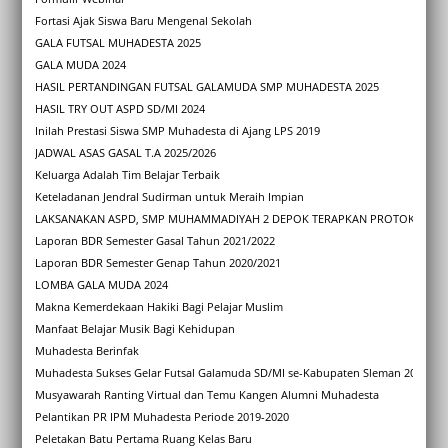
Fortasi Ajak Siswa Baru Mengenal Sekolah
GALA FUTSAL MUHADESTA 2025
GALA MUDA 2024
HASIL PERTANDINGAN FUTSAL GALAMUDA SMP MUHADESTA 2025
HASIL TRY OUT ASPD SD/MI 2024
Inilah Prestasi Siswa SMP Muhadesta di Ajang LPS 2019
JADWAL ASAS GASAL T.A 2025/2026
Keluarga Adalah Tim Belajar Terbaik
Keteladanan Jendral Sudirman untuk Meraih Impian
LAKSANAKAN ASPD, SMP MUHAMMADIYAH 2 DEPOK TERAPKAN PROTOKOL KES
Laporan BDR Semester Gasal Tahun 2021/2022
Laporan BDR Semester Genap Tahun 2020/2021
LOMBA GALA MUDA 2024
Makna Kemerdekaan Hakiki Bagi Pelajar Muslim
Manfaat Belajar Musik Bagi Kehidupan
Muhadesta Berinfak
Muhadesta Sukses Gelar Futsal Galamuda SD/MI se-Kabupaten Sleman 2025
Musyawarah Ranting Virtual dan Temu Kangen Alumni Muhadesta
Pelantikan PR IPM Muhadesta Periode 2019-2020
Peletakan Batu Pertama Ruang Kelas Baru