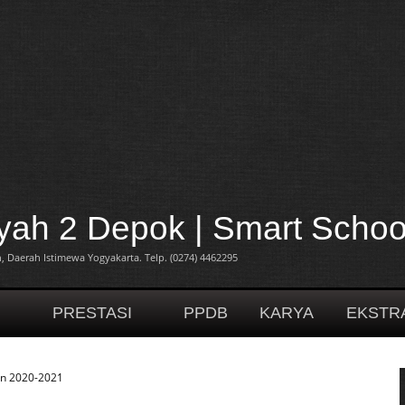
h 2 Depok | Smart Schoo
 Daerah Istimewa Yogyakarta. Telp. (0274) 4462295
H
PRESTASI
PPDB
KARYA
EKSTR
un 2020-2021