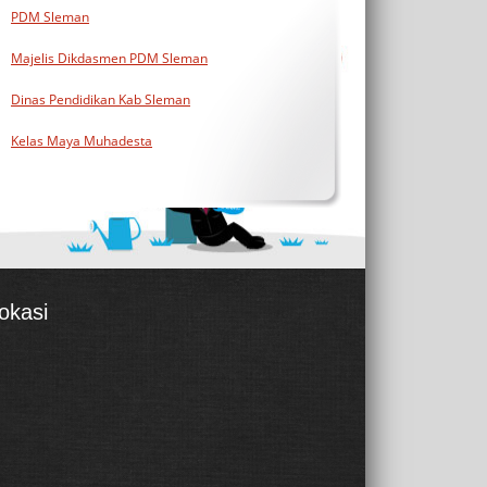
PDM Sleman
Majelis Dikdasmen PDM Sleman
Dinas Pendidikan Kab Sleman
Kelas Maya Muhadesta
okasi