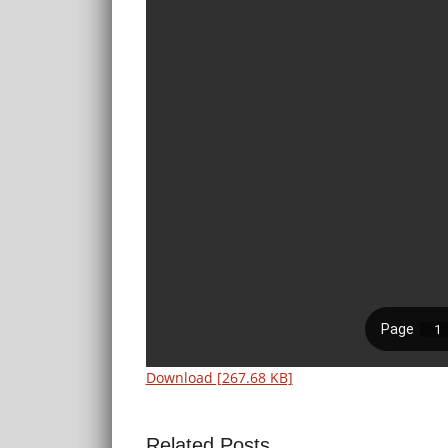
Download [267.68 KB]
Related Posts