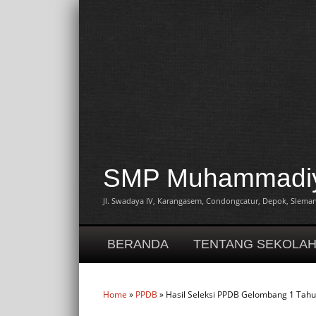
SMP Muhammadiya
Jl. Swadaya IV, Karangasem, Condongcatur, Depok, Sleman,
BERANDA
TENTANG SEKOLA
Home
»
PPDB
» Hasil Seleksi PPDB Gelombang 1 Tah