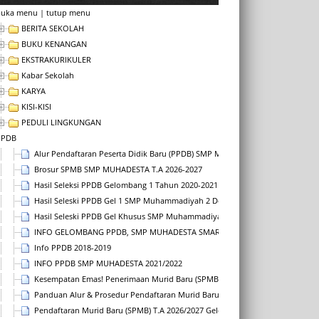
buka menu
|
tutup menu
BERITA SEKOLAH
BUKU KENANGAN
EKSTRAKURIKULER
Kabar Sekolah
KARYA
KISI-KISI
PEDULI LINGKUNGAN
PPDB
Alur Pendaftaran Peserta Didik Baru (PPDB) SMP Muhammadiyah 2 Depok Ta
Brosur SPMB SMP MUHADESTA T.A 2026-2027
Hasil Seleksi PPDB Gelombang 1 Tahun 2020-2021
Hasil Seleski PPDB Gel 1 SMP Muhammadiyah 2 Depok Tahun Pelajaran 2018
Hasil Seleski PPDB Gel Khusus SMP Muhammadiyah 2 Depok Tahun Pelajara
INFO GELOMBANG PPDB, SMP MUHADESTA SMART SCHOOL T.P 2025-2026
Info PPDB 2018-2019
INFO PPDB SMP MUHADESTA 2021/2022
Kesempatan Emas! Penerimaan Murid Baru (SPMB) Muhadesta TA 2026/2027 
Panduan Alur & Prosedur Pendaftaran Murid Baru (SPMB) T.A 2026/2027
Pendaftaran Murid Baru (SPMB) T.A 2026/2027 Gelombang 3 Dibuka!