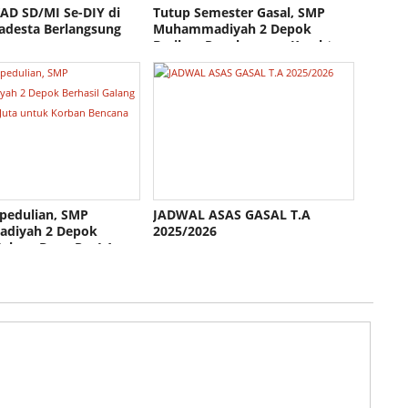
AD SD/MI Se-DIY di
Tutup Semester Gasal, SMP
desta Berlangsung
Muhammadiyah 2 Depok
Berikan Penghargaan Karakter
Siswa dan Gelar Pengajian
Bersama Tokoh UGM
pedulian, SMP
JADWAL ASAS GASAL T.A
diyah 2 Depok
2025/2026
Galang Dana Rp 4,1
uk Korban Bencana