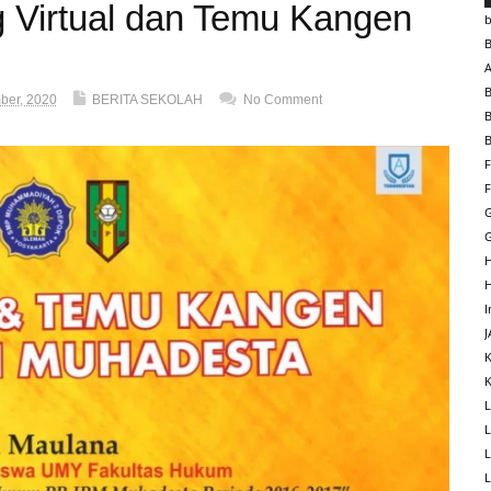
 Virtual dan Temu Kangen
A
ber, 2020
BERITA SEKOLAH
No Comment
B
F
I
K