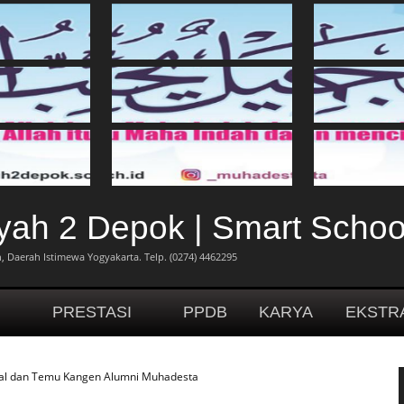
h 2 Depok | Smart Schoo
 Daerah Istimewa Yogyakarta. Telp. (0274) 4462295
H
PRESTASI
PPDB
KARYA
EKSTR
ual dan Temu Kangen Alumni Muhadesta