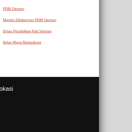
PDM Sleman
Majelis Dikdasmen PDM Sleman
Dinas Pendidikan Kab Sleman
Kelas Maya Muhadesta
okasi