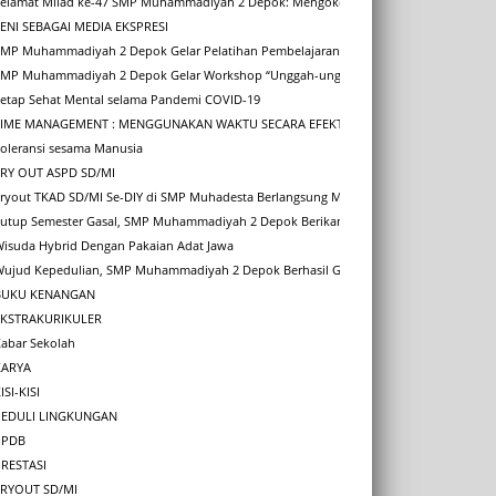
Selamat Milad ke-47 SMP Muhammadiyah 2 Depok: Mengokohkan Gerakan, Memajukan
SENI SEBAGAI MEDIA EKSPRESI
SMP Muhammadiyah 2 Depok Gelar Pelatihan Pembelajaran Mendalam bagi Guru SD/M
SMP Muhammadiyah 2 Depok Gelar Workshop “Unggah-ungguh Basa Jawi” sebagai Peng
Tetap Sehat Mental selama Pandemi COVID-19
TIME MANAGEMENT : MENGGUNAKAN WAKTU SECARA EFEKTIF DAN EFISIEN
Toleransi sesama Manusia
TRY OUT ASPD SD/MI
Tryout TKAD SD/MI Se-DIY di SMP Muhadesta Berlangsung Meriah
Tutup Semester Gasal, SMP Muhammadiyah 2 Depok Berikan Penghargaan Karakter Si
Wisuda Hybrid Dengan Pakaian Adat Jawa
Wujud Kepedulian, SMP Muhammadiyah 2 Depok Berhasil Galang Dana Rp 4,1 Juta un
BUKU KENANGAN
EKSTRAKURIKULER
Kabar Sekolah
KARYA
ISI-KISI
PEDULI LINGKUNGAN
PPDB
PRESTASI
TRYOUT SD/MI