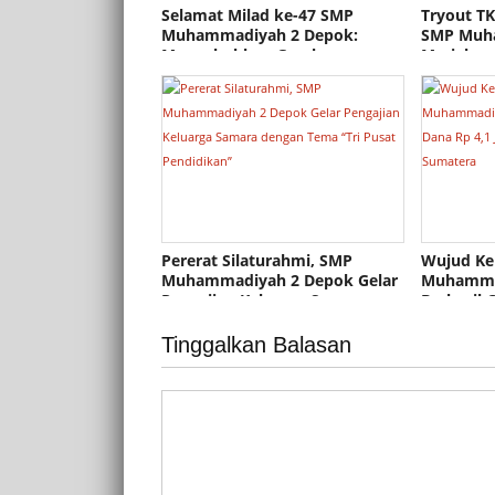
Selamat Milad ke-47 SMP
Tryout TK
Muhammadiyah 2 Depok:
SMP Muha
Mengokohkan Gerakan,
Meriah
Memajukan Sekolah!
Pererat Silaturahmi, SMP
Wujud Ke
Muhammadiyah 2 Depok Gelar
Muhamma
Pengajian Keluarga Samara
Berhasil 
dengan Tema “Tri Pusat
Juta unt
Pendidikan”
Sumatera
Tinggalkan Balasan