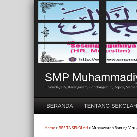
SMP Muhammadiya
Jl. Swadaya IV, Karangasem, Condongcatur, Depok, Sleman,
BERANDA
TENTANG SEKOLA
Home
»
BERITA SEKOLAH
» Musyawarah Ranting Virt