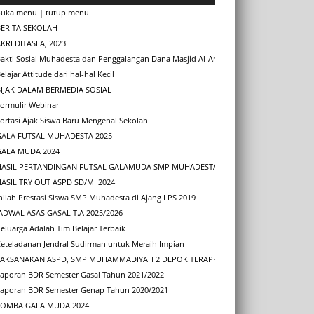
buka menu
|
tutup menu
BERITA SEKOLAH
KREDITASI A, 2023
Bakti Sosial Muhadesta dan Penggalangan Dana Masjid Al-Arqom
elajar Attitude dari hal-hal Kecil
BIJAK DALAM BERMEDIA SOSIAL
Formulir Webinar
ortasi Ajak Siswa Baru Mengenal Sekolah
GALA FUTSAL MUHADESTA 2025
GALA MUDA 2024
HASIL PERTANDINGAN FUTSAL GALAMUDA SMP MUHADESTA 2025
HASIL TRY OUT ASPD SD/MI 2024
nilah Prestasi Siswa SMP Muhadesta di Ajang LPS 2019
JADWAL ASAS GASAL T.A 2025/2026
eluarga Adalah Tim Belajar Terbaik
Keteladanan Jendral Sudirman untuk Meraih Impian
LAKSANAKAN ASPD, SMP MUHAMMADIYAH 2 DEPOK TERAPKAN PROTOKOL KESEHATAN
Laporan BDR Semester Gasal Tahun 2021/2022
Laporan BDR Semester Genap Tahun 2020/2021
LOMBA GALA MUDA 2024