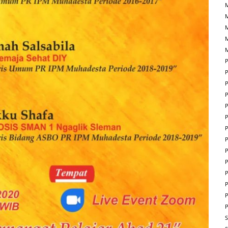
M
P
P
P
P