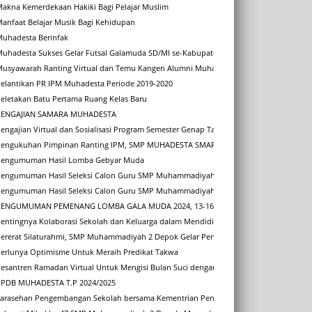
Makna Kemerdekaan Hakiki Bagi Pelajar Muslim
anfaat Belajar Musik Bagi Kehidupan
Muhadesta Berinfak
Muhadesta Sukses Gelar Futsal Galamuda SD/MI se-Kabupaten Sleman 2025
Musyawarah Ranting Virtual dan Temu Kangen Alumni Muhadesta
Pelantikan PR IPM Muhadesta Periode 2019-2020
eletakan Batu Pertama Ruang Kelas Baru
PENGAJIAN SAMARA MUHADESTA
engajian Virtual dan Sosialisasi Program Semester Genap Tahun Pelajaran 2020/2021
Pengukuhan Pimpinan Ranting IPM, SMP MUHADESTA SMART SCHOOL Periode 2024/2
Pengumuman Hasil Lomba Gebyar Muda
Pengumuman Hasil Seleksi Calon Guru SMP Muhammadiyah 2 Depok
Pengumuman Hasil Seleksi Calon Guru SMP Muhammadiyah 2 Depok
PENGUMUMAN PEMENANG LOMBA GALA MUDA 2024, 13-16 November 2024
Pentingnya Kolaborasi Sekolah dan Keluarga dalam Mendidik Anak
ererat Silaturahmi, SMP Muhammadiyah 2 Depok Gelar Pengajian Keluarga Samara den
Perlunya Optimisme Untuk Meraih Predikat Takwa
esantren Ramadan Virtual Untuk Mengisi Bulan Suci dengan Inovasi
PPDB MUHADESTA T.P 2024/2025
Sarasehan Pengembangan Sekolah bersama Kementrian Pendidikan dan Kebudayaan R