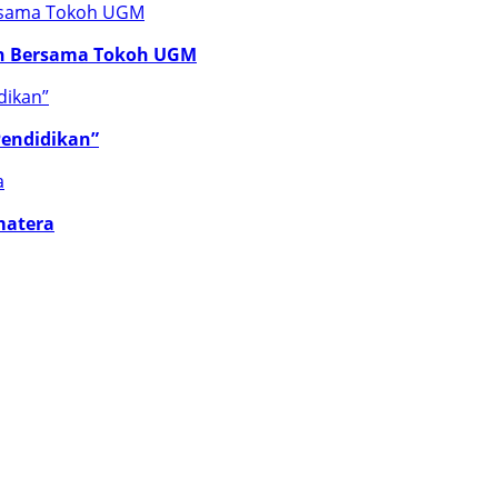
an Bersama Tokoh UGM
Pendidikan”
matera