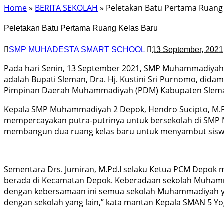
Home
»
BERITA SEKOLAH
» Peletakan Batu Pertama Ruang
Peletakan Batu Pertama Ruang Kelas Baru
SMP MUHADESTA SMART SCHOOL
13 September, 2021
Pada hari Senin, 13 September 2021, SMP Muhammadiyah 
adalah Bupati Sleman, Dra. Hj. Kustini Sri Purnomo, di
Pimpinan Daerah Muhammadiyah (PDM) Kabupaten Slema
Kepala SMP Muhammadiyah 2 Depok, Hendro Sucipto, M.P
mempercayakan putra-putrinya untuk bersekolah di SMP
membangun dua ruang kelas baru untuk menyambut siswa-
Sementara Drs. Jumiran, M.Pd.I selaku Ketua PCM Depok
berada di Kecamatan Depok. Keberadaan sekolah Muhamm
dengan kebersamaan ini semua sekolah Muhammadiyah yang
dengan sekolah yang lain,” kata mantan Kepala SMAN 5 Yog