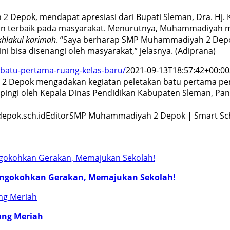
Depok, mendapat apresiasi dari Bupati Sleman, Dra. Hj. 
nan terbaik pada masyarakat. Menurutnya, Muhammadiyah
khlakul karimah
. “Saya berharap SMP Muhammadiyah 2 Depo
i bisa disenangi oleh masyarakat,” jelasnya. (Adiprana)
batu-pertama-ruang-kelas-baru/
2021-09-13T18:57:42+00:00
2 Depok mengadakan kegiatan peletakan batu pertama pem
dampingi oleh Kepala Dinas Pendidikan Kabupaten Sleman, 
pok.sch.id
Editor
SMP Muhammadiyah 2 Depok | Smart Sc
engokohkan Gerakan, Memajukan Sekolah!
ung Meriah