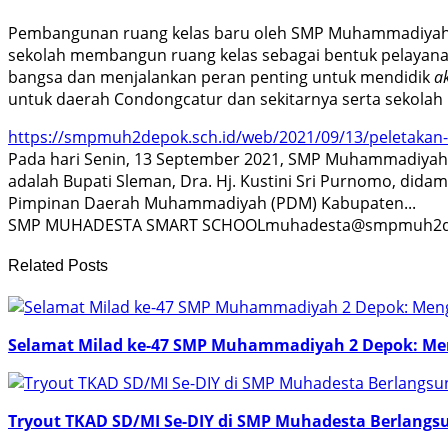
Pembangunan ruang kelas baru oleh SMP Muhammadiyah 2 
sekolah membangun ruang kelas sebagai bentuk pelaya
bangsa dan menjalankan peran penting untuk mendidik
a
untuk daerah Condongcatur dan sekitarnya serta sekolah in
https://smpmuh2depok.sch.id/web/2021/09/13/peletakan-
Pada hari Senin, 13 September 2021, SMP Muhammadiyah 
adalah Bupati Sleman, Dra. Hj. Kustini Sri Purnomo, di
Pimpinan Daerah Muhammadiyah (PDM) Kabupaten...
SMP MUHADESTA
SMART SCHOOL
muhadesta@smpmuh2de
Related Posts
Selamat Milad ke-47 SMP Muhammadiyah 2 Depok: M
Tryout TKAD SD/MI Se-DIY di SMP Muhadesta Berlangs