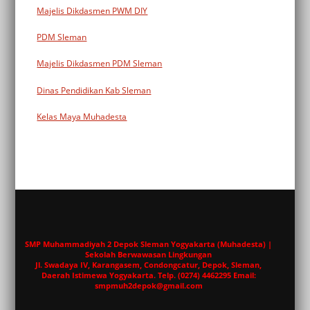
Majelis Dikdasmen PWM DIY
PDM Sleman
Majelis Dikdasmen PDM Sleman
Dinas Pendidikan Kab Sleman
Kelas Maya Muhadesta
SMP Muhammadiyah 2 Depok Sleman Yogyakarta (Muhadesta) |
Sekolah Berwawasan Lingkungan
Jl. Swadaya IV, Karangasem, Condongcatur, Depok, Sleman,
Daerah Istimewa Yogyakarta. Telp. (0274) 4462295 Email:
smpmuh2depok@gmail.com