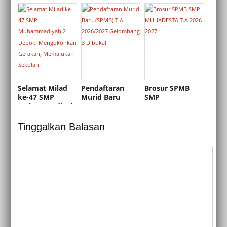
Murid Baru
SMP
Murid Baru
(SPMB)
Muhammadiyah
(SPMB) T.A
Muhadesta TA
2 Depok T.A
2026/2027
2026/2027 Masih
2026/2027
Dibuka!
Selamat Milad
Pendaftaran
Brosur SPMB
ke-47 SMP
Murid Baru
SMP
Muhammadiyah
(SPMB) T.A
MUHADESTA T.A
2 Depok:
2026/2027
2026-2027
Mengokohkan
Gelombang 3
Tinggalkan Balasan
Gerakan,
Dibuka!
Memajukan
Sekolah!