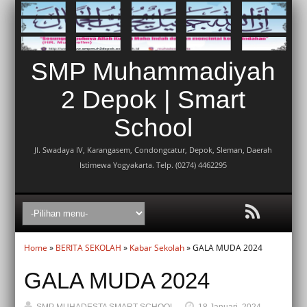
SMP Muhammadiyah
2 Depok | Smart
School
Jl. Swadaya IV, Karangasem, Condongcatur, Depok, Sleman, Daerah
Istimewa Yogyakarta. Telp. (0274) 4462295
Home
»
BERITA SEKOLAH
»
Kabar Sekolah
» GALA MUDA 2024
GALA MUDA 2024
SMP MUHADESTA SMART SCHOOL
18 Januari, 2024