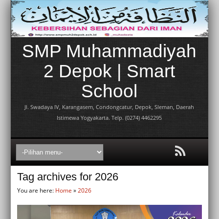
SMP Muhammadiyah
2 Depok | Smart
School
Jl. Swadaya IV, Karangasem, Condongcatur, Depok, Sleman, Daerah
Istimewa Yogyakarta. Telp. (0274) 4462295
Tag archives for 2026
You are here:
Home
»
2026