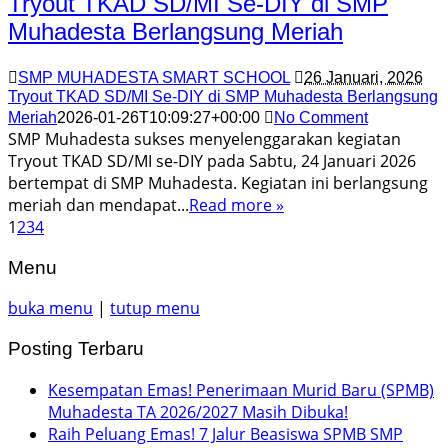
Tryout TKAD SD/MI Se-DIY di SMP
Muhadesta Berlangsung Meriah
SMP MUHADESTA SMART SCHOOL
26 Januari, 2026
Tryout TKAD SD/MI Se-DIY di SMP Muhadesta Berlangsung
Meriah
2026-01-26T10:09:27+00:00
No Comment
SMP Muhadesta sukses menyelenggarakan kegiatan
Tryout TKAD SD/MI se-DIY pada Sabtu, 24 Januari 2026
bertempat di SMP Muhadesta. Kegiatan ini berlangsung
meriah dan mendapat...
Read more »
1
2
3
4
Menu
buka menu
|
tutup menu
Posting Terbaru
Kesempatan Emas! Penerimaan Murid Baru (SPMB)
Muhadesta TA 2026/2027 Masih Dibuka!
Raih Peluang Emas! 7 Jalur Beasiswa SPMB SMP