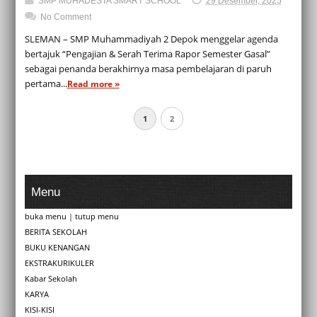
SMP MUHADESTA SMART SCHOOL
29 Desember, 2025
No Comment
SLEMAN – SMP Muhammadiyah 2 Depok menggelar agenda
bertajuk “Pengajian & Serah Terima Rapor Semester Gasal”
sebagai penanda berakhirnya masa pembelajaran di paruh
pertama...
Read more »
1
2
Menu
buka menu
|
tutup menu
BERITA SEKOLAH
BUKU KENANGAN
EKSTRAKURIKULER
Kabar Sekolah
KARYA
KISI-KISI