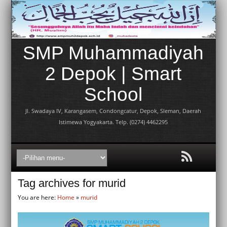
SMP Muhammadiyah
2 Depok | Smart
School
Jl. Swadaya IV, Karangasem, Condongcatur, Depok, Sleman, Daerah
Istimewa Yogyakarta. Telp. (0274) 4462295
Tag archives for murid
You are here:
Home
»
murid