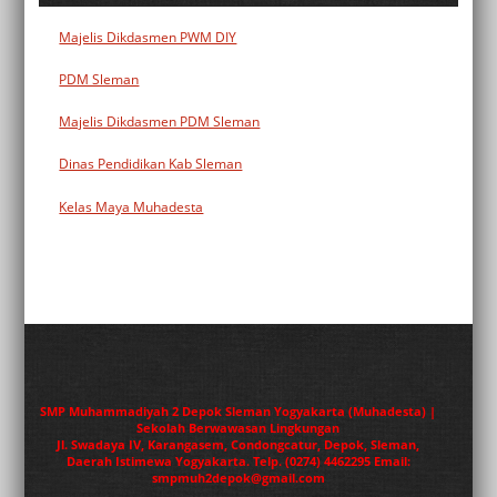
Majelis Dikdasmen PWM DIY
PDM Sleman
Majelis Dikdasmen PDM Sleman
Dinas Pendidikan Kab Sleman
Kelas Maya Muhadesta
SMP Muhammadiyah 2 Depok Sleman Yogyakarta (Muhadesta) |
Sekolah Berwawasan Lingkungan
Jl. Swadaya IV, Karangasem, Condongcatur, Depok, Sleman,
Daerah Istimewa Yogyakarta. Telp. (0274) 4462295 Email:
smpmuh2depok@gmail.com