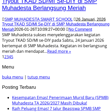
Tryout TKAD SD/MI Se-DIY di SMP
Muhadesta Berlangsung Meriah
SMP MUHADESTA SMART SCHOOL
26 Januari, 2026
Tryout TKAD SD/MI Se-DIY di SMP Muhadesta Berlangsung
Meriah
2026-01-26T10:09:27+00:00
No Comment
SMP Muhadesta sukses menyelenggarakan kegiatan
Tryout TKAD SD/MI se-DIY pada Sabtu, 24 Januari 2026
bertempat di SMP Muhadesta. Kegiatan ini berlangsung
meriah dan mendapat...
Read more »
1
2
3
4
5
Menu
buka menu
|
tutup menu
Posting Terbaru
Kesempatan Emas! Penerimaan Murid Baru (SPMB)
Muhadesta TA 2026/2027 Masih Dibuka!
Raih Peluang Emas! 7 Jalur Beasiswa SPMB SMP