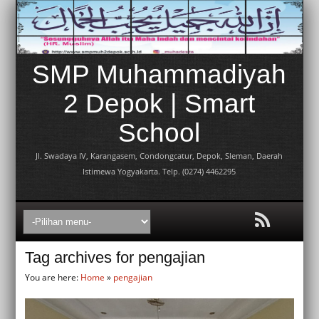
SMP Muhammadiyah
2 Depok | Smart
School
Jl. Swadaya IV, Karangasem, Condongcatur, Depok, Sleman, Daerah
Istimewa Yogyakarta. Telp. (0274) 4462295
Tag archives for pengajian
You are here:
Home
»
pengajian