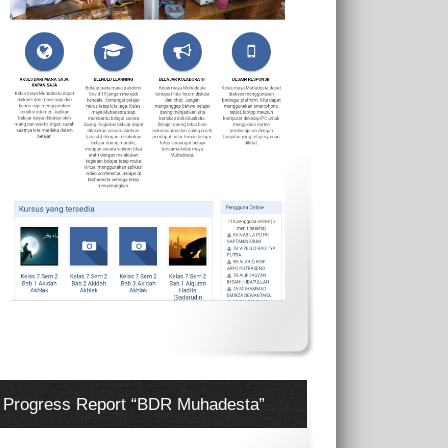
Progress Report “BDR Muhadesta”