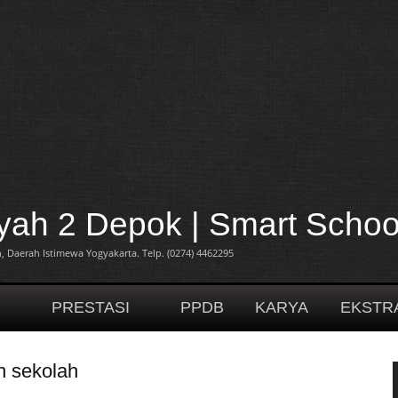
h 2 Depok | Smart Schoo
 Daerah Istimewa Yogyakarta. Telp. (0274) 4462295
H
PRESTASI
PPDB
KARYA
EKSTR
n sekolah