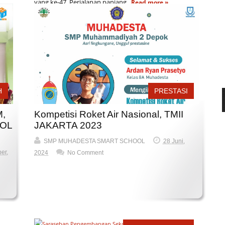
yang ke-47. Perjalanan panjang...
Read more »
H
PRESTASI
M,
Kompetisi Roket Air Nasional, TMII
OL
JAKARTA 2023
SMP MUHADESTA SMART SCHOOL
28 Juni,
er,
2024
No Comment