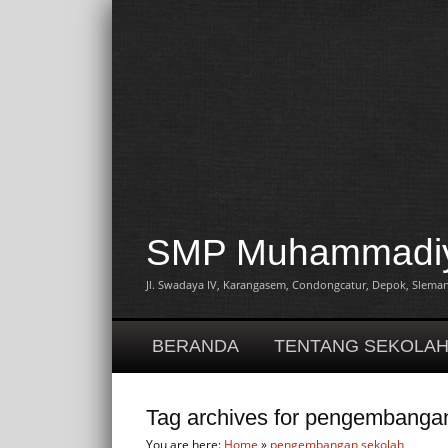
SMP Muhammadiya
Jl. Swadaya IV, Karangasem, Condongcatur, Depok, Sleman,
BERANDA
TENTANG SEKOLA
Tag archives for pengembanga
You are here:
Home
»
pengembangan sekolah