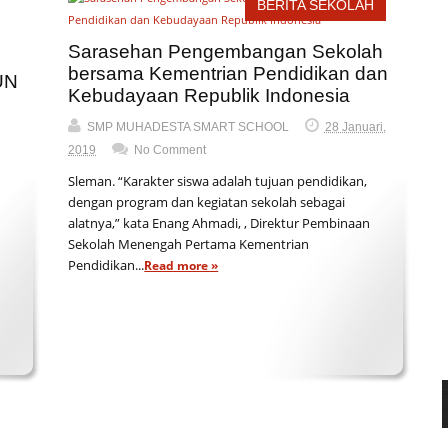
h
BERITA SEKOLAH
Sarasehan Pengembangan Sekolah
bersama Kementrian Pendidikan dan
UN
Kebudayaan Republik Indonesia
SMP MUHADESTA SMART SCHOOL
28 Januari,
2019
No Comment
Sleman. “Karakter siswa adalah tujuan pendidikan,
dengan program dan kegiatan sekolah sebagai
alatnya,” kata Enang Ahmadi, , Direktur Pembinaan
Sekolah Menengah Pertama Kementrian
Pendidikan...
Read more »