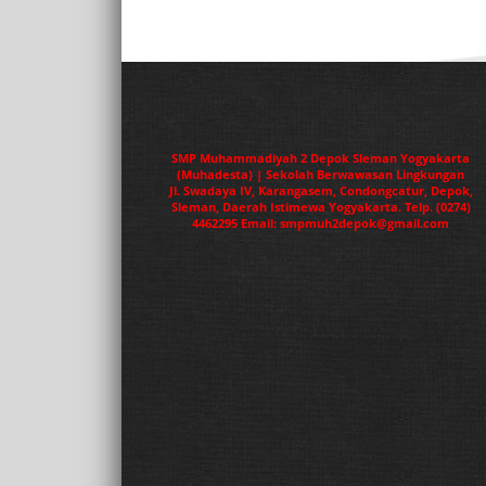
SMP Muhammadiyah 2 Depok Sleman Yogyakarta
(Muhadesta) | Sekolah Berwawasan Lingkungan
Jl. Swadaya IV, Karangasem, Condongcatur, Depok,
Sleman, Daerah Istimewa Yogyakarta. Telp. (0274)
4462295 Email: smpmuh2depok@gmail.com