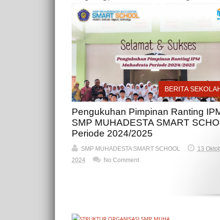
Technology, kami berkomitmen untuk
membuka...
Read more »
BERITA SEKOLA
Pengukuhan Pimpinan Ranting IP
SMP MUHADESTA SMART SCHO
Periode 2024/2025
SMP MUHADESTA SMART SCHOOL
13 Oktob
2024
No Comment