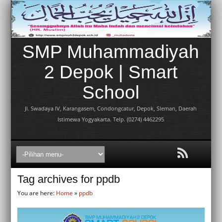
SMP Muhammadiyah
2 Depok | Smart
School
Jl. Swadaya IV, Karangasem, Condongcatur, Depok, Sleman, Daerah
Istimewa Yogyakarta. Telp. (0274) 4462295
Tag archives for ppdb
You are here:
Home
»
ppdb