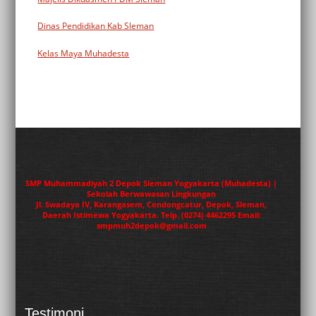
Dinas Pendidikan Kab Sleman
Kelas Maya Muhadesta
SMP Muhammadiyah 2 Depok Sleman Yogyakarta (Muhadesta) |
Sekolah Berwawasan Lingkungan
Jl. Swadaya IV, Karangasem, Condongcatur, Depok, Sleman,
Daerah Istimewa Yogyakarta. Telp. (0274) 4462295 Email:
smpmuh2depok@gmail.com
Testimoni