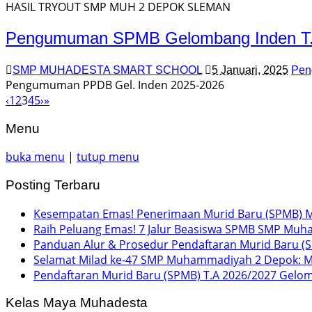
HASIL TRYOUT SMP MUH 2 DEPOK SLEMAN
Pengumuman SPMB Gelombang Inden T.
SMP MUHADESTA SMART SCHOOL
5 Januari, 2025
Pen
Pengumuman PPDB Gel. Inden 2025-2026
‹
1
2
3
4
5
›
»
Menu
buka menu
|
tutup menu
Posting Terbaru
Kesempatan Emas! Penerimaan Murid Baru (SPMB) M
Raih Peluang Emas! 7 Jalur Beasiswa SPMB SMP Muh
Panduan Alur & Prosedur Pendaftaran Murid Baru (
Selamat Milad ke-47 SMP Muhammadiyah 2 Depok: 
Pendaftaran Murid Baru (SPMB) T.A 2026/2027 Gelo
Kelas Maya Muhadesta