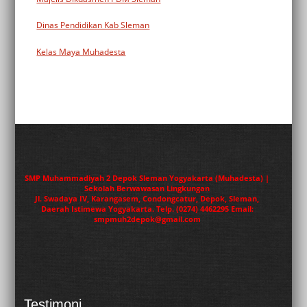
Dinas Pendidikan Kab Sleman
Kelas Maya Muhadesta
SMP Muhammadiyah 2 Depok Sleman Yogyakarta (Muhadesta) |
Sekolah Berwawasan Lingkungan
Jl. Swadaya IV, Karangasem, Condongcatur, Depok, Sleman,
Daerah Istimewa Yogyakarta. Telp. (0274) 4462295 Email:
smpmuh2depok@gmail.com
Testimoni