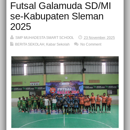
Futsal Galamuda SD/MI
se-Kabupaten Sleman
2025
SMP MUHADESTA SMART SCHOOL
23 November, 2025
BERITA SEKOLAH
,
Kabar Sekolah
No Comment