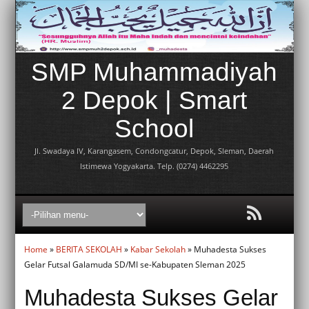
SMP Muhammadiyah
2 Depok | Smart
School
Jl. Swadaya IV, Karangasem, Condongcatur, Depok, Sleman, Daerah
Istimewa Yogyakarta. Telp. (0274) 4462295
Home
»
BERITA SEKOLAH
»
Kabar Sekolah
» Muhadesta Sukses
Gelar Futsal Galamuda SD/MI se-Kabupaten Sleman 2025
Muhadesta Sukses Gelar