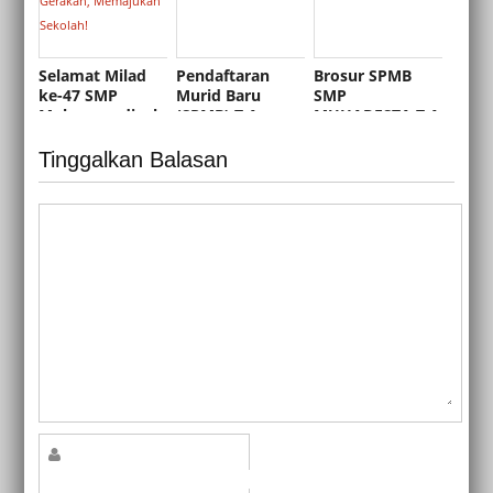
Selamat Milad
Pendaftaran
Brosur SPMB
ke-47 SMP
Murid Baru
SMP
Muhammadiyah
(SPMB) T.A
MUHADESTA T.A
2 Depok:
2026/2027
2026-2027
Mengokohkan
Gelombang 3
Tinggalkan Balasan
Gerakan,
Dibuka!
Memajukan
Sekolah!