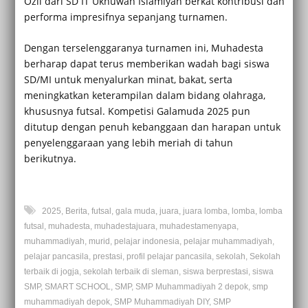
Ozil dari SD IT Ukhuwah Islamiyah berkat kontribusi dan
performa impresifnya sepanjang turnamen.
Dengan terselenggaranya turnamen ini, Muhadesta
berharap dapat terus memberikan wadah bagi siswa
SD/MI untuk menyalurkan minat, bakat, serta
meningkatkan keterampilan dalam bidang olahraga,
khususnya futsal. Kompetisi Galamuda 2025 pun
ditutup dengan penuh kebanggaan dan harapan untuk
penyelenggaraan yang lebih meriah di tahun
berikutnya.
2025
,
Berita
,
futsal
,
gala muda
,
juara
,
juara lomba
,
lomba
,
lomba
futsal
,
muhadesta
,
muhadestajuara
,
muhadestamenyapa
,
muhammadiyah
,
murid
,
pelajar indonesia
,
pelajar muhammadiyah
,
pelajar pancasila
,
prestasi
,
profil pelajar pancasila
,
sekolah
,
Sekolah
terbaik di jogja
,
sekolah terbaik di sleman
,
siswa berprestasi
,
siswa
SMP
,
SMART SCHOOL
,
SMP
,
SMP Muhammadiyah 2 depok
,
smp
muhammadiyah depok
,
SMP Muhammadiyah DIY
,
SMP