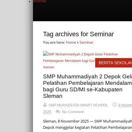
KONTAK
Tag archives for Seminar
You are here:
Home
»
Seminar
BERITA SEKOLA
SMP Muhammadiyah 2 Depok Gel
Pelatihan Pembelajaran Mendalam
bagi Guru SD/MI se-Kabupaten
Sleman
SMP MUHADESTA SMART SCHOOL
9 Novem
2025
No Comment
Sleman, 8 November 2025 — SMP Muhammadiyah
Depok menggelar kegiatan Pelatihan Pembelajara