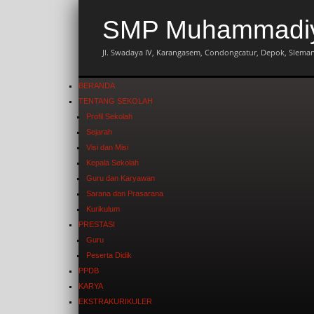
SMP Muhammadiya
Jl. Swadaya IV, Karangasem, Condongcatur, Depok, Sleman,
BERANDA
TENTANG SEKOLAH
Profil Sekolah
Sejarah
Visi dan Misi
Kepala Sekolah
Guru dan Karyawan
Sarana dan Prasarana
Kurikulum
PRESTASI
Guru
Peserta Didik
PPDB
KARYA
EKSTRAKURIKULER