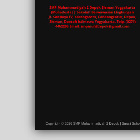
SMP Muhammadiyah 2 Depok Sleman Yogyakarta
(Muhadesta) | Sekolah Berwawasan Lingkungan
Jl. Swadaya IV, Karangasem, Condongcatur, Depok,
Sleman, Daerah Istimewa Yogyakarta. Telp. (0274)
4462295 Email: smpmuh2depok@gmail.com
Copyright © 2026 SMP Muhammadiyah 2 Depok | Smart Scho