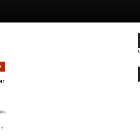
H
ar
ber,
 2
n