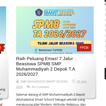
B
PPDB
Raih Peluang Emas! 7 Jalur
Beasiswa SPMB SMP
Muhammadiyah 2 Depok T.A
2026/2027
SMP MUHADESTA SMART SCHOOL
24 Juni,
2026
No Comment
dang
P
Selamat datang di SMP Muhammadiyah 2 Depok
ol
(Muhadesta) Smart School! Sebagai sekolah yang
ad
mengusung pilar Modern, Attitude, Religious, dan