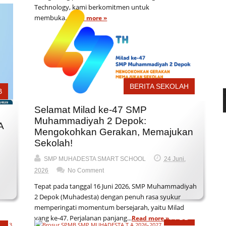
Technology, kami berkomitmen untuk
membuka...
Read more »
BERITA SEKOLAH
B
Selamat Milad ke-47 SMP
Muhammadiyah 2 Depok:
A
Mengokohkan Gerakan, Memajukan
Sekolah!
SMP MUHADESTA SMART SCHOOL
24 Juni,
2026
No Comment
Tepat pada tanggal 16 Juni 2026, SMP Muhammadiyah
2 Depok (Muhadesta) dengan penuh rasa syukur
memperingati momentum bersejarah, yaitu Milad
PPDB
yang ke-47. Perjalanan panjang...
Read more »