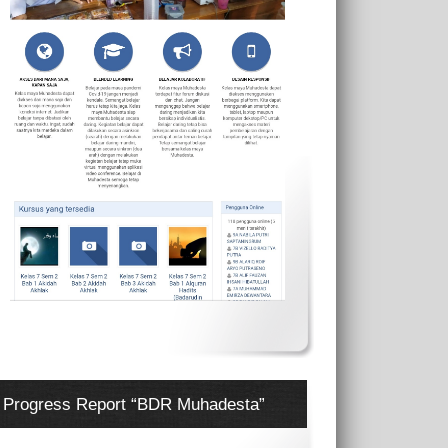
Progress Report “BDR Muhadesta”