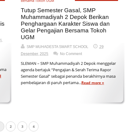
Tutup Semester Gasal, SMP
Muhammadiyah 2 Depok Berikan
is
Penghargaan Karakter Siswa dan
Gelar Pengajian Bersama Tokoh
UGM
i,
SMP MUHADESTA SMART SCHOOL
29
Desember, 2025
No Comment
SLEMAN – SMP Muhammadiyah 2 Depok menggelar
sama
agenda bertajuk “Pengajian & Serah Terima Rapor
d
Semester Gasal” sebagai penanda berakhirnya masa
pembelajaran di paruh pertama...
Read more »
1
2
3
4