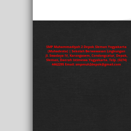
SMP Muhammadiyah 2 Depok Sleman Yogyakarta
(Muhadesta) | Sekolah Berwawasan Lingkungan
Jl. Swadaya IV, Karangasem, Condongcatur, Depok,
Sleman, Daerah Istimewa Yogyakarta. Telp. (0274)
4462295 Email: smpmuh2depok@gmail.com