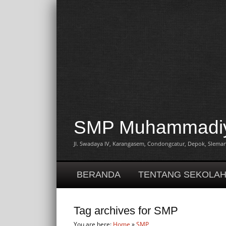
SMP Muhammadiya
Jl. Swadaya IV, Karangasem, Condongcatur, Depok, Sleman,
BERANDA
TENTANG SEKOLA
Tag archives for SMP
You are here:
Home
»
SMP