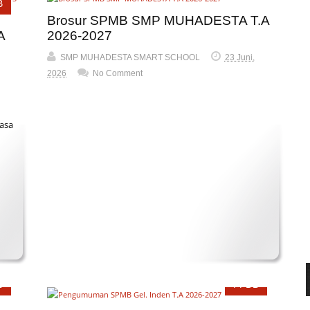
B
Brosur SPMB SMP MUHADESTA T.A
A
2026-2027
SMP MUHADESTA SMART SCHOOL
23 Juni,
2026
No Comment
asa
B
PPDB