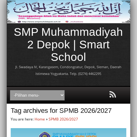
SMP Muhammadiyah
2 Depok | Smart
School
Jl. Swadaya IV, Karangasem, Condongcatur, Depok, Sleman, Daerah
Istimewa Yogyakarta. Telp. (0274) 4462295
Tag archives for SPMB 2026/2027
You are here:
Home
»
SPMB 2026/2027