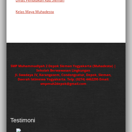
Dinas Pendidikan Kab Sleman
Kelas Maya Muhadesta
SMP Muhammadiyah 2 Depok Sleman Yogyakarta (Muhadesta) |
Sekolah Berwawasan Lingkungan
Jl. Swadaya IV, Karangasem, Condongcatur, Depok, Sleman,
Daerah Istimewa Yogyakarta. Telp. (0274) 4462295 Email:
smpmuh2depok@gmail.com
Testimoni