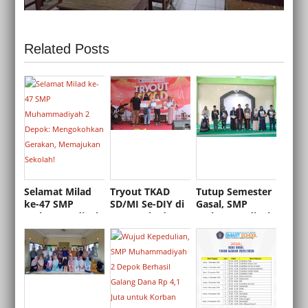
Related Posts
Selamat Milad
Tryout TKAD
Tutup Semester
ke-47 SMP
SD/MI Se-DIY di
Gasal, SMP
Muhammadiyah
SMP Muhadesta
Muhammadiyah
2 Depok:
Berlangsung
2 Depok Berikan
Mengokohkan
Meriah
Penghargaan
Gerakan,
Karakter Siswa
Memajukan
dan Gelar
Sekolah!
Pengajian
Bersama Tokoh
UGM