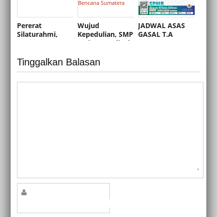
Pererat
Wujud
JADWAL ASAS
Silaturahmi,
Kepedulian, SMP
GASAL T.A
SMP
Muhammadiyah
2025/2026
Muhammadiyah
2 Depok Berhasil
2 Depok Gelar
Galang Dana Rp
Tinggalkan Balasan
Pengajian
4,1 Juta untuk
Keluarga Samara
Korban Bencana
dengan Tema
Sumatera
“Tri Pusat
Pendidikan”