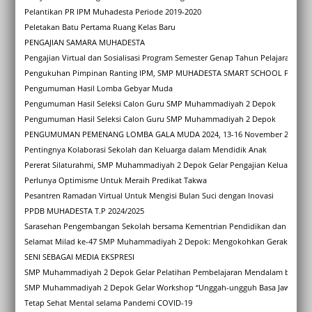
Pelantikan PR IPM Muhadesta Periode 2019-2020
Peletakan Batu Pertama Ruang Kelas Baru
PENGAJIAN SAMARA MUHADESTA
Pengajian Virtual dan Sosialisasi Program Semester Genap Tahun Pelajaran 202
Pengukuhan Pimpinan Ranting IPM, SMP MUHADESTA SMART SCHOOL Periode 
Pengumuman Hasil Lomba Gebyar Muda
Pengumuman Hasil Seleksi Calon Guru SMP Muhammadiyah 2 Depok
Pengumuman Hasil Seleksi Calon Guru SMP Muhammadiyah 2 Depok
PENGUMUMAN PEMENANG LOMBA GALA MUDA 2024, 13-16 November 2024
Pentingnya Kolaborasi Sekolah dan Keluarga dalam Mendidik Anak
Pererat Silaturahmi, SMP Muhammadiyah 2 Depok Gelar Pengajian Keluarga Sa
Perlunya Optimisme Untuk Meraih Predikat Takwa
Pesantren Ramadan Virtual Untuk Mengisi Bulan Suci dengan Inovasi
PPDB MUHADESTA T.P 2024/2025
Sarasehan Pengembangan Sekolah bersama Kementrian Pendidikan dan Kebuda
Selamat Milad ke-47 SMP Muhammadiyah 2 Depok: Mengokohkan Gerakan, Me
SENI SEBAGAI MEDIA EKSPRESI
SMP Muhammadiyah 2 Depok Gelar Pelatihan Pembelajaran Mendalam bagi Gu
SMP Muhammadiyah 2 Depok Gelar Workshop “Unggah-ungguh Basa Jawi” sebag
Tetap Sehat Mental selama Pandemi COVID-19