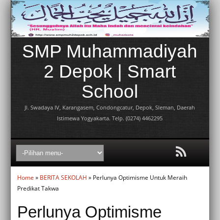
SMP Muhammadiyah
2 Depok | Smart
School
Jl. Swadaya IV, Karangasem, Condongcatur, Depok, Sleman, Daerah
Istimewa Yogyakarta. Telp. (0274) 4462295
Home
»
BERITA SEKOLAH
» Perlunya Optimisme Untuk Meraih
Predikat Takwa
Perlunya Optimisme