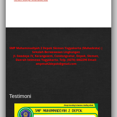
SMP Muhammadiyah 2 Depok Sleman Yogyakarta (Muhadesta) |
Sekolah Berwawasan Lingkungan
Jl. Swadaya IV, Karangasem, Condongcatur, Depok, Sleman,
Daerah Istimewa Yogyakarta. Telp. (0274) 4462295 Email:
smpmuh2depok@gmail.com
Testimoni