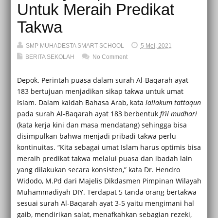
Untuk Meraih Predikat
Takwa
SMP MUHADESTA SMART SCHOOL
5 Mei, 2021
BERITA SEKOLAH
No Comment
Depok. Perintah puasa dalam surah Al-Baqarah ayat
183 bertujuan menjadikan sikap takwa untuk umat
Islam. Dalam kaidah Bahasa Arab, kata
lallakum tattaqun
pada surah Al-Baqarah ayat 183 berbentuk
fi’il mudhari
(kata kerja kini dan masa mendatang) sehingga bisa
disimpulkan bahwa menjadi pribadi takwa perlu
kontinuitas. “Kita sebagai umat Islam harus optimis bisa
meraih predikat takwa melalui puasa dan ibadah lain
yang dilakukan secara konsisten,” kata Dr. Hendro
Widodo, M.Pd dari Majelis Dikdasmen Pimpinan Wilayah
Muhammadiyah DIY. Terdapat 5 tanda orang bertakwa
sesuai surah Al-Baqarah ayat 3-5 yaitu mengimani hal
gaib, mendirikan salat, menafkahkan sebagian rezeki,