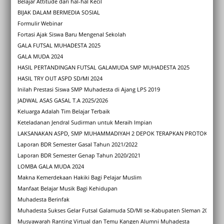
Belajar Attitude dari hal-hal Kecil
BIJAK DALAM BERMEDIA SOSIAL
Formulir Webinar
Fortasi Ajak Siswa Baru Mengenal Sekolah
GALA FUTSAL MUHADESTA 2025
GALA MUDA 2024
HASIL PERTANDINGAN FUTSAL GALAMUDA SMP MUHADESTA 2025
HASIL TRY OUT ASPD SD/MI 2024
Inilah Prestasi Siswa SMP Muhadesta di Ajang LPS 2019
JADWAL ASAS GASAL T.A 2025/2026
Keluarga Adalah Tim Belajar Terbaik
Keteladanan Jendral Sudirman untuk Meraih Impian
LAKSANAKAN ASPD, SMP MUHAMMADIYAH 2 DEPOK TERAPKAN PROTOKOL KES
Laporan BDR Semester Gasal Tahun 2021/2022
Laporan BDR Semester Genap Tahun 2020/2021
LOMBA GALA MUDA 2024
Makna Kemerdekaan Hakiki Bagi Pelajar Muslim
Manfaat Belajar Musik Bagi Kehidupan
Muhadesta Berinfak
Muhadesta Sukses Gelar Futsal Galamuda SD/MI se-Kabupaten Sleman 2025
Musyawarah Ranting Virtual dan Temu Kangen Alumni Muhadesta