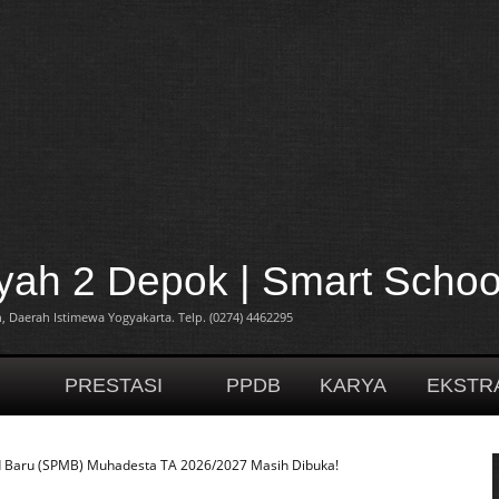
h 2 Depok | Smart Schoo
 Daerah Istimewa Yogyakarta. Telp. (0274) 4462295
H
PRESTASI
PPDB
KARYA
EKSTR
 Baru (SPMB) Muhadesta TA 2026/2027 Masih Dibuka!