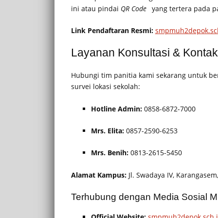
ini atau pindai
QR Code
yang tertera pada p
Link Pendaftaran Resmi:
smpmuh2depok.sch
Layanan Konsultasi & Konta
Hubungi tim panitia kami sekarang untuk be
survei lokasi sekolah:
Hotline Admin:
0858-6872-7000
Mrs. Elita:
0857-2590-6253
Mrs. Benih:
0813-2615-5450
Alamat Kampus:
Jl. Swadaya IV, Karangasem,
Terhubung dengan Media Sosial M
Official Website:
smpmuh2depok.sch.