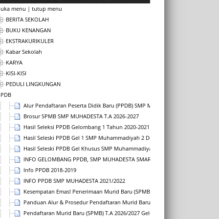
buka menu
|
tutup menu
BERITA SEKOLAH
BUKU KENANGAN
EKSTRAKURIKULER
Kabar Sekolah
KARYA
KISI-KISI
PEDULI LINGKUNGAN
PPDB
Alur Pendaftaran Peserta Didik Baru (PPDB) SMP Muhammadiyah 2 Depok Ta
Brosur SPMB SMP MUHADESTA T.A 2026-2027
Hasil Seleksi PPDB Gelombang 1 Tahun 2020-2021
Hasil Seleski PPDB Gel 1 SMP Muhammadiyah 2 Depok Tahun Pelajaran 2018
Hasil Seleski PPDB Gel Khusus SMP Muhammadiyah 2 Depok Tahun Pelajara
INFO GELOMBANG PPDB, SMP MUHADESTA SMART SCHOOL T.P 2025-2026
Info PPDB 2018-2019
INFO PPDB SMP MUHADESTA 2021/2022
Kesempatan Emas! Penerimaan Murid Baru (SPMB) Muhadesta TA 2026/2027 
Panduan Alur & Prosedur Pendaftaran Murid Baru (SPMB) T.A 2026/2027
Pendaftaran Murid Baru (SPMB) T.A 2026/2027 Gelombang 3 Dibuka!