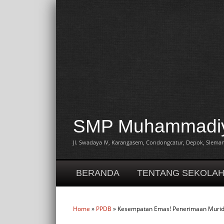
SMP Muhammadiya
Jl. Swadaya IV, Karangasem, Condongcatur, Depok, Sleman,
BERANDA
TENTANG SEKOLA
Home
»
PPDB
» Kesempatan Emas! Penerimaan Murid