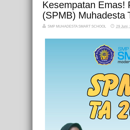
Kesempatan Emas! P
(SPMB) Muhadesta T
SMP MUHADESTA SMART SCHOOL
29 Juni,