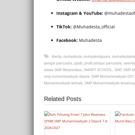
Instagram & YouTube:
@muhadestaoff
TikTok:
@Muhadesta_official
Facebook:
Muhadesta
Berita
,
muhadesta
,
muhadestajuara
,
muhadestam
pelajar pancasila
,
ppdb
,
profil pelajar pancasila
,
sekola
siswa SMP Berprestasi
,
SMART SCHOOL
,
SMP
,
SMP M
smp muhammadiyah depok
,
SMP Muhammadiyah DIY
,
Muhammadiyah terbaik
,
SMP Muhammadiyah terperca
Related Posts